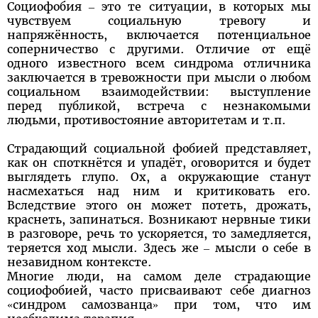
Социофобия – это те ситуации, в которых мы
чувствуем социальную тревогу и
напряжённость, включается потенциальное
соперничество с другими. Отличие от ещё
одного известного всем синдрома отличника
заключается в тревожности при мысли о любом
социальном взаимодействии: выступление
перед публикой, встреча с незнакомыми
людьми, противостояние авторитетам и т.п.
Страдающий социальной фобией представляет,
как он споткнётся и упадёт, оговорится и будет
выглядеть глупо. Ох, а окружающие станут
насмехаться над ним и критиковать его.
Вследствие этого он может потеть, дрожать,
краснеть, запинаться. Возникают нервные тики
в разговоре, речь то ускоряется, то замедляется,
теряется ход мысли. Здесь же – мысли о себе в
незавидном контексте.
Многие люди, на самом деле страдающие
социофобией, часто присваивают себе диагноз
«синдром самозванца» при том, что им