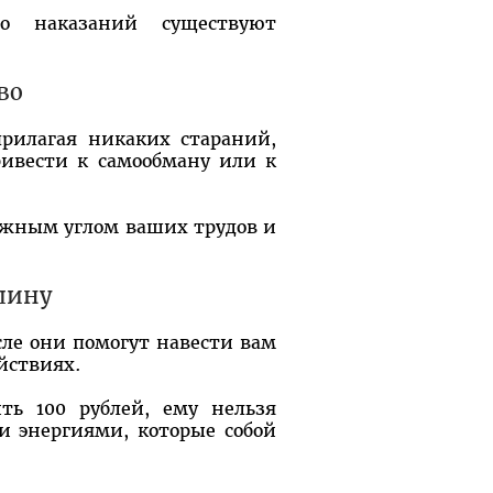
 наказаний существуют
во
прилагая никаких стараний,
ривести к самообману или к
ужным углом ваших трудов и
шину
сле они помогут навести вам
йствиях.
ть 100 рублей, ему нельзя
и энергиями, которые собой