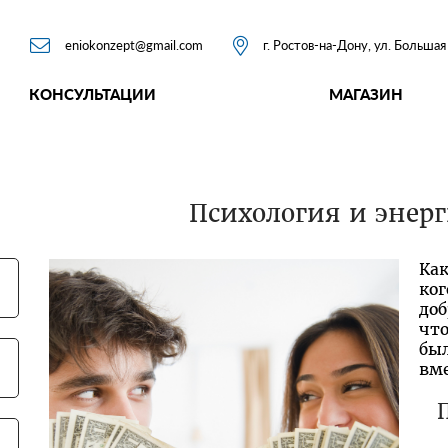


eniokonzept@gmail.com
г. Ростов-на-Дону, ул. Больша
КОНСУЛЬТАЦИИ
МАГАЗИН
Психология и энерг
Ка
ког
доб
чт
бы
вме