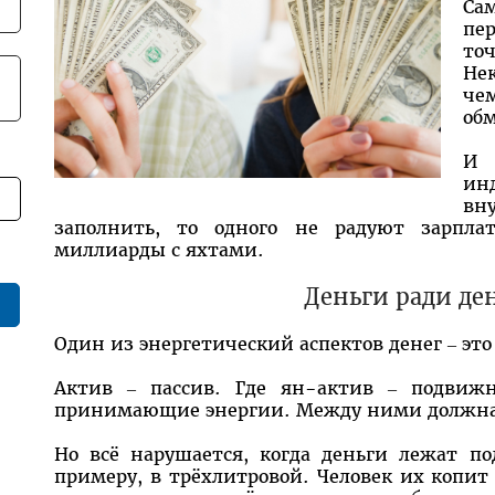
С
пер
то
Не
че
обм
И 
и
вну
заполнить, то одного не радуют зарплат
миллиарды с яхтами.
Деньги ради де
Один из энергетический аспектов денег – это
Актив – пассив. Где ян-актив – подвижн
принимающие энергии. Между ними должна
Но всё нарушается, когда деньги лежат п
примеру, в трёхлитровой. Человек их копит