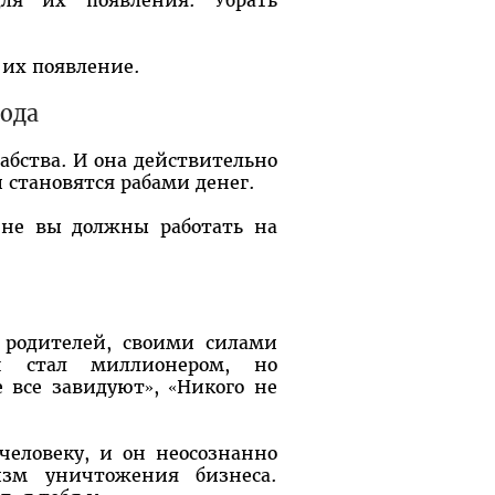
для их появления. Убрать
а их появление.
бода
рабства. И она действительно
 становятся рабами денег.
 не вы должны работать на
х родителей, своими силами
он стал миллионером, но
 все завидуют», «Никого не
человеку, и он неосознанно
изм уничтожения бизнеса.