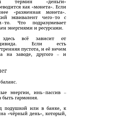
ам термин «деньги»
еводится как «монета». Если
чнее «разменная монета».
кий эквивалент чего-то с
м-то. Что подразумевает
ен энергиями и ресурсами.
здесь всё зависит от
ндивида. Если есть
тренняя пустота, и её нечем
а на заводе, другого – и
нег
 баланс.
ые энергии, инь-пассив –
 быть гармония.
од подушкой или в банке, к
 на «чёрный день», который,