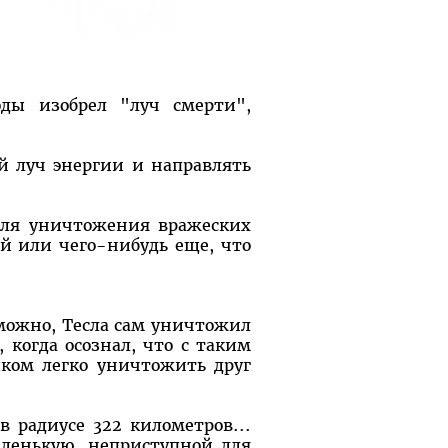
оды изобрел "луч смерти",
й луч энергии и направлять
для уничтожения вражеских
й или чего-нибудь еще, что
зможно, Тесла сам уничтожил
 когда осознал, что с таким
ком легко уничтожить друг
 радиусе 322 километров...
аленькую, неприступной для