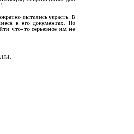
".
нократно пытались украсть. В
иеся в его документах. Но
айти что-то серьезное им не
лы.