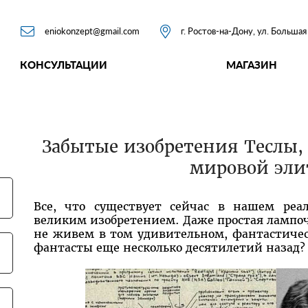


eniokonzept@gmail.com
г. Ростов-на-Дону, ул. Больша
КОНСУЛЬТАЦИИ
МАГАЗИН
Забытые изобретения Теслы,
мировой эли
Все, что существует сейчас в нашем реа
великим изобретением. Даже простая лампоч
не живем в том удивительном, фантастиче
фантасты еще несколько десятилетий назад?