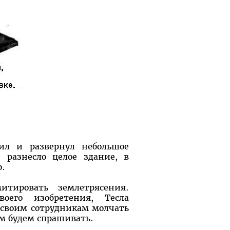
оил и развернул небольшое
е разнесло целое здание, в
о.
итировать землетрясения.
оего изобретения, Тесла
 своим сотрудникам молчать
ом будем спрашивать.