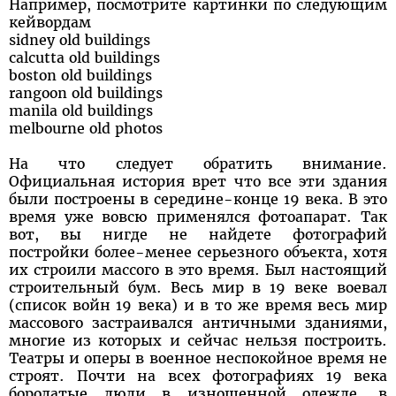
Например, посмотрите картинки по следующим
кейвордам
sidney old buildings
calcutta old buildings
boston old buildings
rangoon old buildings
manila old buildings
melbourne old photos
На что следует обратить внимание.
Официальная история врет что все эти здания
были построены в середине-конце 19 века. В это
время уже вовсю применялся фотоапарат. Так
вот, вы нигде не найдете фотографий
постройки более-менее серьезного объекта, хотя
их строили массого в это время. Был настоящий
строительный бум. Весь мир в 19 веке воевал
(список войн 19 века) и в то же время весь мир
массового застраивался античными зданиями,
многие из которых и сейчас нельзя построить.
Театры и оперы в военное неспокойное время не
строят. Почти на всех фотографиях 19 века
бородатые люди в изношенной одежде, в