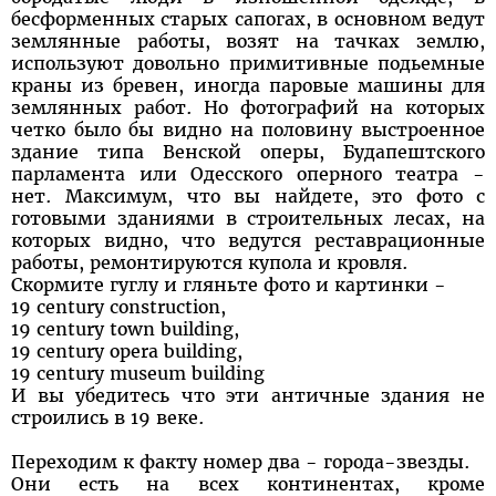
бесформенных старых сапогах, в основном ведут
землянные работы, возят на тачках землю,
используют довольно примитивные подьемные
краны из бревен, иногда паровые машины для
землянных работ. Но фотографий на которых
четко было бы видно на половину выстроенное
здание типа Венской оперы, Будапештского
парламента или Одесского оперного театра -
нет. Максимум, что вы найдете, это фото с
готовыми зданиями в строительных лесах, на
которых видно, что ведутся реставрационные
работы, ремонтируются купола и кровля.
Скормите гуглу и гляньте фото и картинки -
19 century construction,
19 century town building,
19 century opera building,
19 century museum building
И вы убедитесь что эти античные здания не
строились в 19 веке.
Переходим к факту номер два - города-звезды.
Они есть на всех континентах, кроме