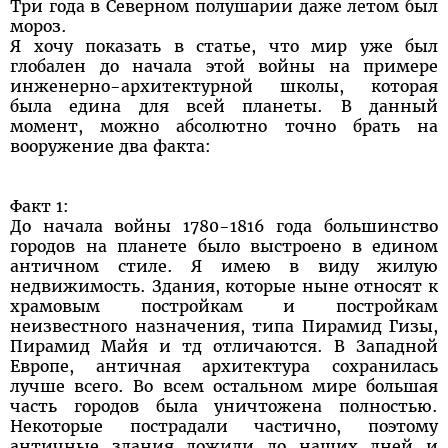
Три года в Северном полушарии даже летом был
мороз.
Я хочу показать в статье, что мир уже был
глобален до начала этой войны на примере
инженерно-архитектурной школы, которая
была едина для всей планеты. В данный
момент, можно абсолютно точно брать на
вооружение два факта:
Факт 1:
До начала войны 1780-1816 года большинство
городов на планете было выстроено в едином
античном стиле. Я имею в виду жилую
недвижимость. Здания, которые ныне относят к
храмовым постройкам и постройкам
неизвестного назначения, типа Пирамид Гизы,
Пирамид Майя и тд отличаются. В Западной
Европе, античная архитектура сохранилась
лучше всего. Во всем остальном мире большая
часть городов была уничтожена полностью.
Некоторые пострадали частично, поэтому
античные здания дожили до наших дней и